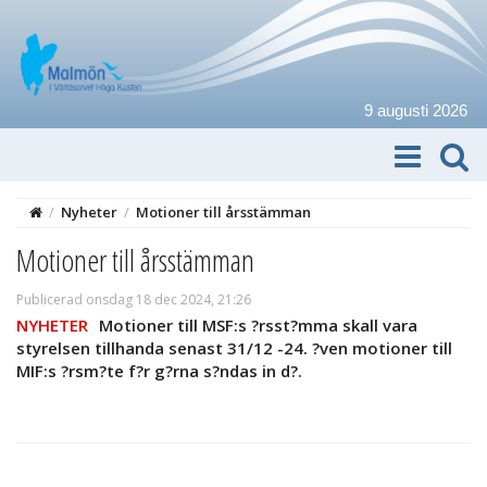
9 augusti 2026
/
Nyheter
/
Motioner till årsstämman
Motioner till årsstämman
Publicerad onsdag 18 dec 2024, 21:26
NYHETER
Motioner till MSF:s ?rsst?mma skall vara
styrelsen tillhanda senast 31/12 -24. ?ven motioner till
MIF:s ?rsm?te f?r g?rna s?ndas in d?.