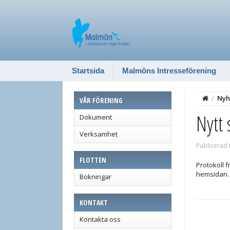
Startsida
Malmöns Intresseförening
/
Nyh
VÅR FÖRENING
Nytt 
Dokument
Verksamhet
Publicerad 
FLOTTEN
Protokoll f
hemsidan.
Bokningar
KONTAKT
Kontakta oss